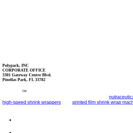
Polypack, INC
CORPORATE OFFICE
3301 Gateway Centre Blvd.
Pinellas Park, FL 33782
Polypack
™
leads the packaging industry with reliable end-of-
smart automation to streamline packaging lines for
nutraceutic
high-speed shrink wrappers
, and
printed film shrink wrap mac