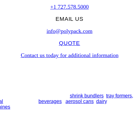
+1 727.578.5000
EMAIL US
info@polypack.com
QUOTE
Contact us today for additional information
line collation modules, including
shrink bundlers
,
tray formers,
a
al
bottles, trays of
beverages
,
aerosol cans
,
dairy
, and more. So
hines
. All equipment is built for long-term performance and supp