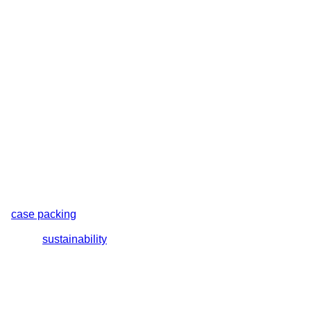
nd
case packing
machines. Each system is engineered with
lutions include total closure or bullseye shrink wrap machines,
orts your
sustainability
goals.