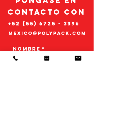
Póngase en
n
contacto co
+52 (55) 6725 - 3396
mexico@polypack.com
Nombre
*
Apellido
*
Compañía
*
Correo
electrónico
*