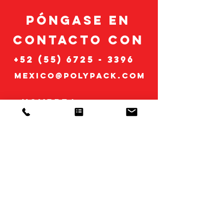
Póngase en
n
contacto co
+52 (55) 6725 - 3396
mexico@polypack.com
Nombre
*
Apellido
*
Compañía
*
Correo
electrónico
*