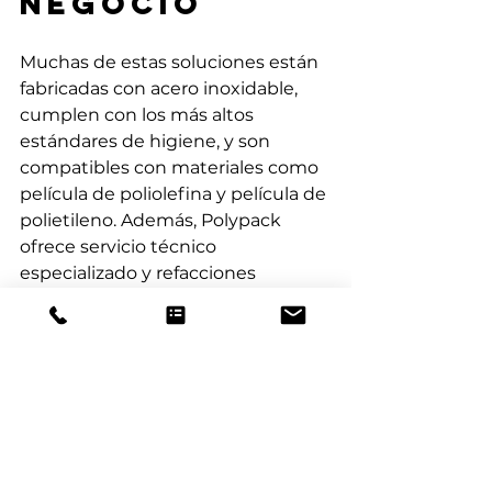
negocio
Muchas de estas soluciones están 
fabricadas con acero inoxidable, 
cumplen con los más altos 
estándares de higiene, y son 
compatibles con materiales como 
película de poliolefina y película de 
polietileno. Además, Polypack 
ofrece servicio técnico 
especializado y refacciones 
originales para que tu línea nunca 
se detenga.
¿Listo para automatizar tu línea de 
empaque y mejorar tu eficiencia?
Explora nuestras soluciones y 
habla con un asesor hoy mismo 
para encontrar la máquina 